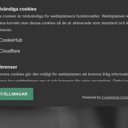
vändiga cookies
a cookies är nödvändiga för webbplatsens funktionalitet. Webbplatsen 
era korrekt utan dessa cookies så de är aktiverade som standard och k
tiveras.
CookieHub
Cloudflare
ferenser
erens cookies gör det möjligt för webbplatsen att komma ihåg informat
ssa hur webbplatsen ser ut och fungerar för varje användare. Detta k
ing av vald valuta, region, språk eller färgschema.
STÄLLNINGAR
Powered by
CookieHub Con
lys-cookies
yseringscookies hjälper oss förbättra webbplatsen genom att samla oc
rmation om hur den används.
Google Analytics