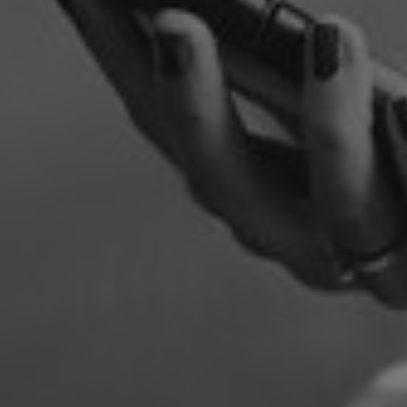
Mar

Mark
visa