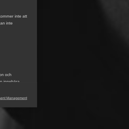
kommer inte att
an inte
ion och
an innebära
sent Management
h rapportera