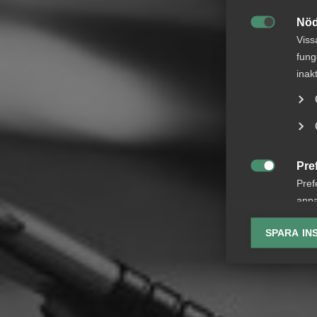
Nöd

Viss
fung
inak
Pre

Pref
anpa
lagr
SPARA IN
Ana

Anal
info