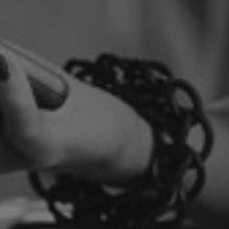
Microsoft Clarity
knadsförings-cookies
nadsförings-cookies används för att spåra gester på olika webbplatser 
 relevanta och engagerande annonser.
Google Ads
Meta Pixel
YouTube
LinkedIn Insight
Leadfeeder
Microsoft Ads