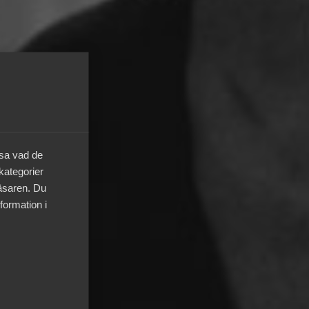
äsa vad de
 kategorier
läsaren. Du
formation i