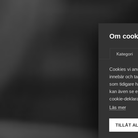
Om cooki
Kategori
Cookies vi an
innebär och tac
som tidigare h
kan även se en
cookie-deklara
Läs mer
TILLÅT A