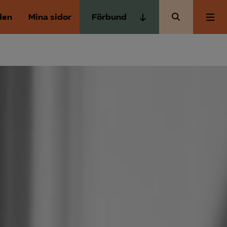
den
Mina sidor
Förbund
Almega Tjänste­förbunden
Om Almega
Almega Tjänste­företagen
Almega Utbildning
Aktuellt
Innovations­företagen
Kompetens­företagen
Medlemskapet
Medie­företagen
Säkerhets­företagen
Mina sidor
Tåg­företagen
Kontakt
Vård­företagarna