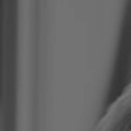
Kurser & utbildningar
Påverkansarbete
Bli medlem
Logga in på
Arbetsgivarguiden
Sök på almega.se
Press
In English
Cookie-inställningar