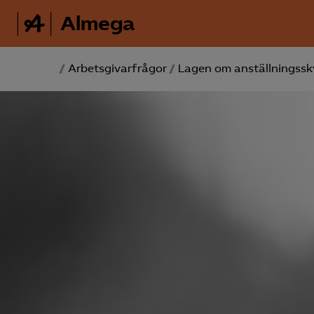
Almega
/
Arbetsgivarfrågor
/
Lagen om anställnings­sk