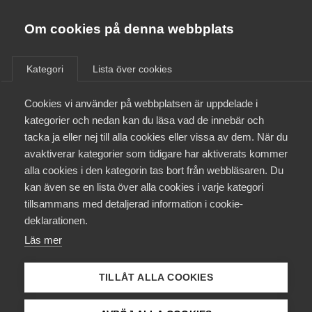
Almega
Förbund
Om cookies på denna webbplats
Almega Tjänste­förbunden
Aktuellt
Om Almega
Kategori
Lista över cookies
Almega Tjänste­företagen
Alla
Nyheter
Artiklar
VD svarar
Pressmeddelanden
Aktuellt
Cookies vi använder på webbplatsen är uppdelade i
Almega Utbildning
Rapporter
Remisser
kategorier och nedan kan du läsa vad de innebär och
Innovations­företagen
tacka ja eller nej till alla cookies eller vissa av dem. När du
Medlemskapet
avaktiverar kategorier som tidigare har aktiverats kommer
Kompetens­företagen
alla cookies i den kategorin tas bort från webbläsaren. Du
Mina sidor
kan även se en lista över alla cookies i varje kategori
Medie­företagen
tillsammans med detaljerad information i cookie-
Kontakt
Säkerhets­företagen
deklarationen.
Läs mer
Tåg­företagen
Kurser & utbildningar
Vård­företagarna
TILLÅT ALLA COOKIES
Påverkansarbete