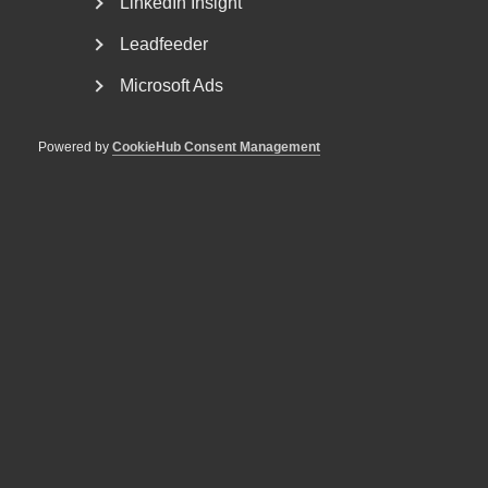
LinkedIn Insight
som förskjuter spelreglerna. Det skriver Per Östlund,
förhandlingschef på Vårdföretagarna, i en replik i Lag &
Leadfeeder
Avtal.
Microsoft Ads
Powered by
CookieHub Consent Management
Arbetsgivarfrågor