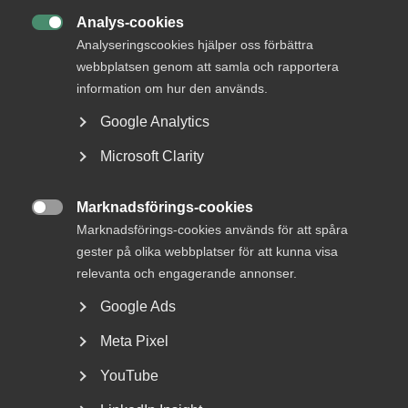
Analys-cookies

Analyseringscookies hjälper oss förbättra
webbplatsen genom att samla och rapportera
information om hur den används.
Google Analytics
Microsoft Clarity
Avtalsrörelse
Marknadsförings-cookies

Marknadsförings-cookies används för att spåra
29 juni
Debattartiklar
gester på olika webbplatser för att kunna visa
Med hot som verktyg byggs ingen
relevanta och engagerande annonser.
tillit
Google Ads
Kommunals avtalssekreterare Johan Ingelskog har rätt i
Meta Pixel
att den svenska modellen bygger på tillit. Men hans
YouTube
slutsats blir fel. Det är inte arbetsgivarsidan som bryter
mot traditionen. Det är Kommunals eget sätt att förhandla