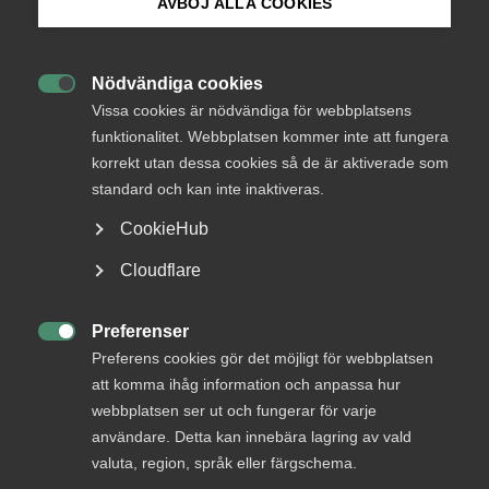
AVBÖJ ALLA COOKIES
Bli medlem
Arbetsmiljö
Nödvändiga cookies
29 juni
Artiklar

Logga in på Arbetsgivarguiden
Vissa cookies är nödvändiga för webbplatsens
Psykologisk trygghet på jobbet –
funktionalitet. Webbplatsen kommer inte att fungera
råd till dig som arbetsgivare
korrekt utan dessa cookies så de är aktiverade som
Sök på almega.se
standard och kan inte inaktiveras.
Psykologisk trygghet är ett av tidens mest omtalade
begrepp inom ledarskap och organisationsutveckling. Men
CookieHub
vad innebär det egentligen, och hur omsätter du det i
Press
Cloudflare
praktiken? Petra Lundberg, arbetsmiljöexpert på Almega,
och Christina Björklund, docent vid Karolinska Institutet,
In English
reder ut begreppet och ger konkreta råd till dig som
Cookie-inställningar
Preferenser
arbetsgivare.

Preferens cookies gör det möjligt för webbplatsen
att komma ihåg information och anpassa hur
webbplatsen ser ut och fungerar för varje
användare. Detta kan innebära lagring av vald
valuta, region, språk eller färgschema.