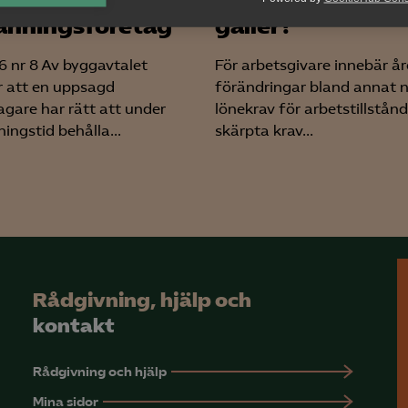
lys-cookies
nningsföretag
gäller?
yseringscookies hjälper oss förbättra webbplatsen genom att samla oc
rmation om hur den används.
 nr 8 Av byggavtalet
För arbetsgivare innebär år
 att en uppsagd
förändringar bland annat 
Google Analytics
agare har rätt att under
lönekrav för arbetstillstånd
Microsoft Clarity
ingstid behålla...
skärpta krav...
knadsförings-cookies
nadsförings-cookies används för att spåra gester på olika webbplatser 
 relevanta och engagerande annonser.
Google Ads
Meta Pixel
Rådgivning, hjälp och
YouTube
kontakt
LinkedIn Insight
Rådgivning och hjälp
Leadfeeder
Mina sidor