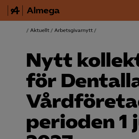
Almega
/
Aktuellt
/
Arbetsgivarnytt
/
Nytt kollek
för Dentall
Vård­företa
perioden 1 j