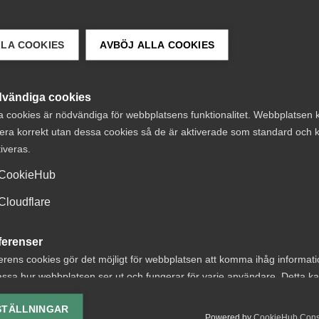
LLA COOKIES
AVBÖJ ALLA COOKIES
vändiga cookies
a cookies är nödvändiga för webbplatsens funktionalitet. Webbplatsen 
era korrekt utan dessa cookies så de är aktiverade som standard och k
tiveras.
 DETTA?
CookieHub
Cloudflare
ferenser
erens cookies gör det möjligt för webbplatsen att komma ihåg informat
t om avtalsenlig
Nyheter om
ssa hur webbplatsen ser ut och fungerar för varje användare. Detta k
under
arbetstillstånd
ing av vald valuta, region, språk eller färgschema.
STÄLLNINGAR
ägningstid i
sommaren 2026:
Powered by
CookieHub Con