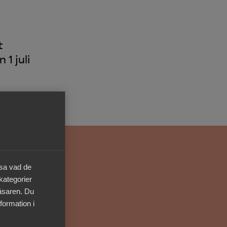
Kurser & utbildningar
Påverkansarbete
t
1 juli
Bli medlem
Logga in på
Arbetsgivarguiden
Sök på almega.se
äsa vad de
 kategorier
Press
läsaren. Du
In English
formation i
Cookie-inställningar