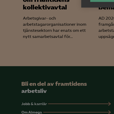
Ana
kollektivavtal
bema

Anal
info
Arbetsgivar- och
AD 2026
arbetstagarorganisationer inom
framgår
tjänstesektorn har enats om ett
arbetst
nytt samarbetsavtal för...
uppsägn
Mar

Mark
visa
Bli en del av framtidens
arbetsliv
Jobb & karriär
Om Almega