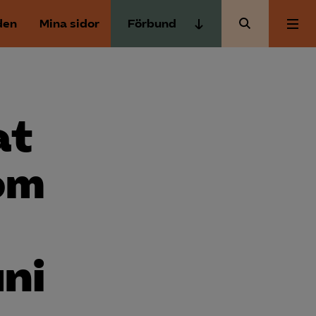
den
Mina sidor
Förbund
Almega Tjänste­förbunden
Om Almega
Almega Tjänste­företagen
Almega Utbildning
at
Aktuellt
Innovations­företagen
Kompetens­företagen
om
Medlemskapet
Medie­företagen
Säkerhets­företagen
Mina sidor
Tåg­företagen
uni
Kontakt
Vård­företagarna