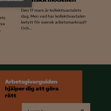
h rapportera
Den 17 mars är kollektivavtalets
dag. Men vad har kollektivavtalen
ets
betytt för svensk arbetsmarknad?
nya
Och...
,
för att kunna
Arbetsgivarguiden
hjälper dig att göra
rätt