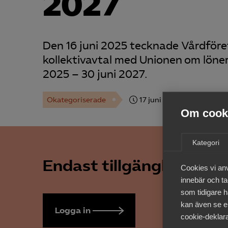
2027
Den 16 juni 2025 tecknade Vårdföre
kollektivavtal med Unionen om löner 
2025 – 30 juni 2027.
Okategoriserade
17 juni 2025
Arbetsgiva
Om cooki
Kategori
Endast tillgänglig för 
Cookies vi an
innebär och tac
som tidigare h
kan även se en
Logga in
Bli medlem
cookie-deklara