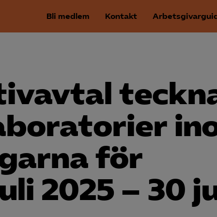
Bli medlem
Kontakt
Arbetsgivargui
tivavtal teckn
aboratorier in
garna för
uli 2025 – 30 j